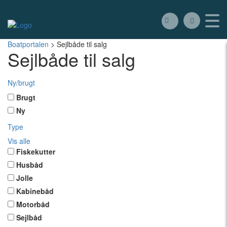
Boatportalen
>
Sejlbåde til salg
Sejlbåde til salg
Ny/brugt
Brugt
Ny
Type
Vis alle
Fiskekutter
Husbåd
Jolle
Kabinebåd
Motorbåd
Sejlbåd