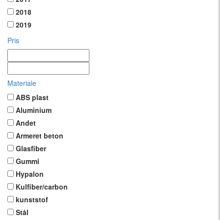
2018
2019
Pris
Materiale
ABS plast
Aluminium
Andet
Armeret beton
Glasfiber
Gummi
Hypalon
Kulfiber/carbon
kunststof
Stål