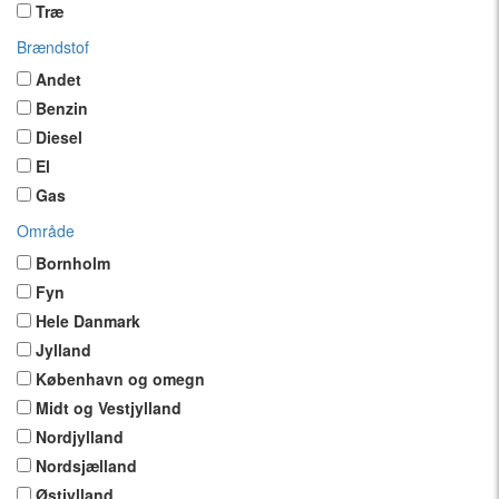
Træ
Brændstof
Andet
Benzin
Diesel
El
Gas
Område
Bornholm
Fyn
Hele Danmark
Jylland
København og omegn
Midt og Vestjylland
Nordjylland
Nordsjælland
Østjylland