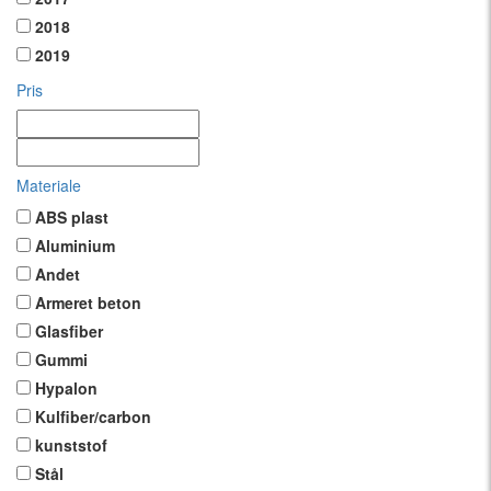
2018
2019
Pris
Materiale
ABS plast
Aluminium
Andet
Armeret beton
Glasfiber
Gummi
Hypalon
Kulfiber/carbon
kunststof
Stål