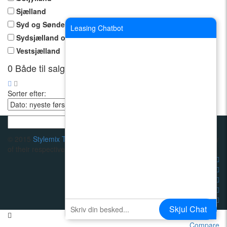
Sjælland
Syd og Sønderjylland
Leasing Chatbot
Sydsjælland og Lolland-Falster
Vestsjælland
0
Både til salg
Sorter efter:
© 2015
Stylemix Themes
Trademarks and brands are the property
of their respective owners.
Skjul Chat
Send
Compare