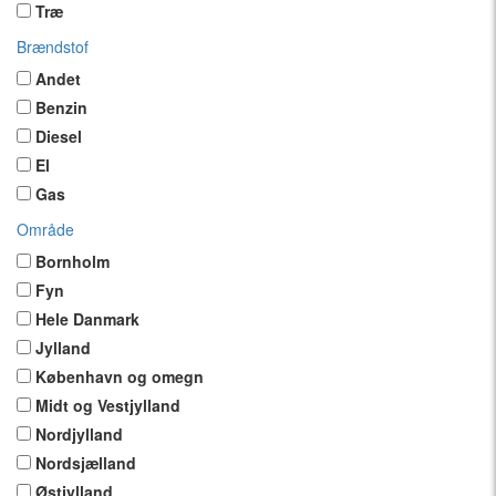
Træ
Brændstof
Andet
Benzin
Diesel
El
Gas
Område
Bornholm
Fyn
Hele Danmark
Jylland
København og omegn
Midt og Vestjylland
Nordjylland
Nordsjælland
Østjylland