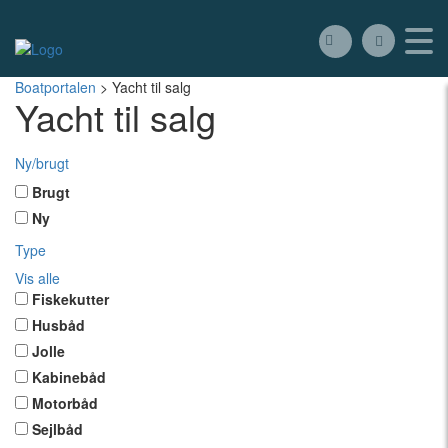
Boatportalen
>
Yacht til salg
Yacht til salg
Ny/brugt
Brugt
Ny
Type
Vis alle
Fiskekutter
Husbåd
Jolle
Kabinebåd
Motorbåd
Sejlbåd