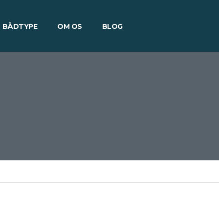
BÅDTYPE
OM OS
BLOG