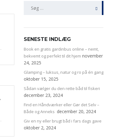
Søg
efter:
SENESTE INDLÆG
Book en gratis gardinbus online – nemt,
november
bekvemt og perfekt til dit hjem
24, 2025
Glamping – luksus, natur og ro på én gang
oktober 15, 2025
Sådan vælger du den rette båd til fiskeri
december 23, 2024
v
Find en Håndværker eller Gør det Selv –
december 20, 2024
Både og Anneks
Giv en ny eller brugt båd i fars dags gave
oktober 2, 2024