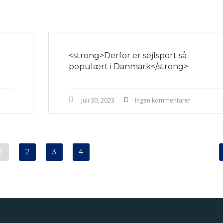
<strong>Derfor er sejlsport så
populært i Danmark</strong>
juli 30, 2023
Ingen kommentarer
1
2
3
4