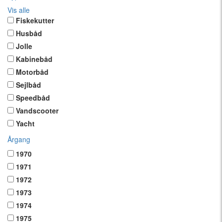
Vis alle
Fiskekutter
Husbåd
Jolle
Kabinebåd
Motorbåd
Sejlbåd
Speedbåd
Vandscooter
Yacht
Årgang
1970
1971
1972
1973
1974
1975