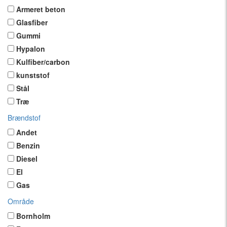
Armeret beton
Glasfiber
Gummi
Hypalon
Kulfiber/carbon
kunststof
Stål
Træ
Brændstof
Andet
Benzin
Diesel
El
Gas
Område
Bornholm