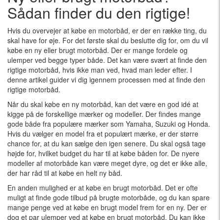
Sådan finder du den rigtige!
Hvis du overvejer at købe en motorbåd, er der en række ting, du
skal have for øje. For det første skal du beslutte dig for, om du vil
købe en ny eller brugt motorbåd. Der er mange fordele og
ulemper ved begge typer både. Det kan være svært at finde den
rigtige motorbåd, hvis ikke man ved, hvad man leder efter. I
denne artikel guider vi dig igennem processen med at finde den
rigtige motorbåd.
Når du skal købe en ny motorbåd, kan det være en god idé at
kigge på de forskellige mærker og modeller. Der findes mange
gode både fra populære mærker som Yamaha, Suzuki og Honda.
Hvis du vælger en model fra et populært mærke, er der større
chance for, at du kan sælge den igen senere. Du skal også tage
højde for, hvilket budget du har til at købe båden for. De nyere
modeller af motorbåde kan være meget dyre, og det er ikke alle,
der har råd til at købe en helt ny båd.
En anden mulighed er at købe en brugt motorbåd. Det er ofte
muligt at finde gode tilbud på brugte motorbåde, og du kan spare
mange penge ved at købe en brugt model frem for en ny. Der er
dog et par ulemper ved at købe en brugt motorbåd. Du kan ikke