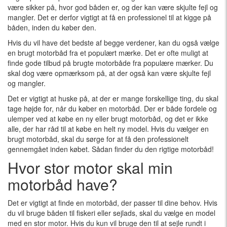
være sikker på, hvor god båden er, og der kan være skjulte fejl og
mangler. Det er derfor vigtigt at få en professionel til at kigge på
båden, inden du køber den.
Hvis du vil have det bedste af begge verdener, kan du også vælge
en brugt motorbåd fra et populært mærke. Det er ofte muligt at
finde gode tilbud på brugte motorbåde fra populære mærker. Du
skal dog være opmærksom på, at der også kan være skjulte fejl
og mangler.
Det er vigtigt at huske på, at der er mange forskellige ting, du skal
tage højde for, når du køber en motorbåd. Der er både fordele og
ulemper ved at købe en ny eller brugt motorbåd, og det er ikke
alle, der har råd til at købe en helt ny model. Hvis du vælger en
brugt motorbåd, skal du sørge for at få den professionelt
gennemgået inden købet. Sådan finder du den rigtige motorbåd!
Hvor stor motor skal min
motorbåd have?
Det er vigtigt at finde en motorbåd, der passer til dine behov. Hvis
du vil bruge båden til fiskeri eller sejlads, skal du vælge en model
med en stor motor. Hvis du kun vil bruge den til at sejle rundt i