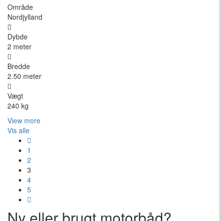
Område
Nordjylland
Dybde
2 meter
Bredde
2.50 meter
Vægt
240 kg
View more
Vis alle
1
2
3
4
5
Ny eller brugt motorbåd?