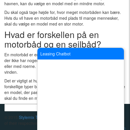
havnen, kan du vælge en model med en mindre motor.
Du skal også tage højde for, hvor meget motorbåden kan bære.
Hvis du vil have en motorbåd med plads til mange mennesker,
skal du vælge en model med en stor motor.
Hvad er forskellen på en
motorbåd og en sejlbåd?
Leasing Chatbot
En motorbåd er en båd, der har en motor. En sejlbåd er en båd,
der ikke har nogen motor. Sejlbåde skal man sejle med vinden
eller med roerne. Motorbåde kan sejles med vinden eller mod
vinden.
Det er vigtigt at huske på, at motorbåde og
sejlbåde
er to
forskellige typer både. Hvis du vil købe en motorbåd, skal du finde
en model, der passer til dine behov. Hvis du vil købe en sejlbåd,
skal du finde en model, der ikke har nogen motor.
© 2015
Stylemix Themes
Trademarks and brands are the property
of their respective owners.