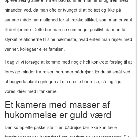
oplevelsesrig affære. På en båd kommer man først og fremmest
hinanden ved, da man ofte er tvunget til at bo tæt og ikke på
samme måde har mulighed for at trække stikket, som man er vant
til derhjemme. Dette bør man se som noget positivt, da man får
styrket relationerne til sine nærmeste, hvad enten man rejser med
venner, kollegaer eller familien.
I dag vil vi forsøge at komme med nogle helt konkrete forslag til at
forevige minder fra rejser, herunder bådrejser. Er du så småt ved
at begynde planlægningen af din næste bådrejse, så tag lige
vores idéer med i tankerne.
Et kamera med masser af
hukommelse er guld værd
Den komplette pakkeliste til en bådrejse bør ikke kun tælle