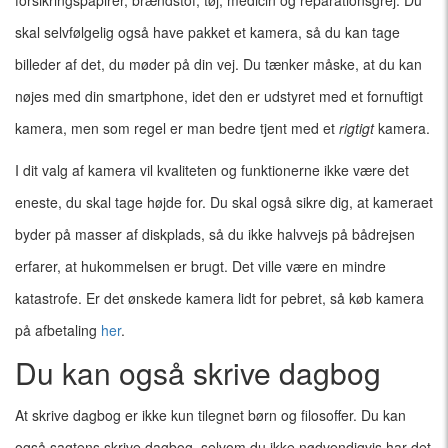
forsikringspapirer, brændstof, tøj, medicin og reparationsgrej. Du
skal selvfølgelig også have pakket et kamera, så du kan tage
billeder af det, du møder på din vej. Du tænker måske, at du kan
nøjes med din smartphone, idet den er udstyret med et fornuftigt
kamera, men som regel er man bedre tjent med et
rigtigt
kamera.
I dit valg af kamera vil kvaliteten og funktionerne ikke være det
eneste, du skal tage højde for. Du skal også sikre dig, at kameraet
byder på masser af diskplads, så du ikke halvvejs på bådrejsen
erfarer, at hukommelsen er brugt. Det ville være en mindre
katastrofe. Er det ønskede kamera lidt for pebret, så køb kamera
på afbetaling
her
.
Du kan også skrive dagbog
At skrive dagbog er ikke kun tilegnet børn og filosoffer. Du kan
også sagtens skrive dagbog, selvom du ikke nødvendigvis har det