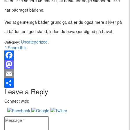
så du ikke senere kommer til, at hæfte for nogle skader du ikke
har pådraget bådene.
Ved at gennemgå båden grundigt, så er du også mere sikker på
at båden er i god stand, inden du bevæger dig ud på havet.
Uncategorized
,
Category:
Share this
Facebook
Mastodon
Email
Leave a Reply
Share
Connect with: