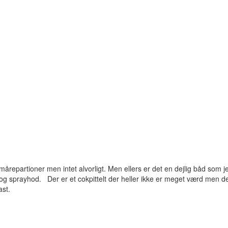
årepartioner men intet alvorligt. Men ellers er det en dejlig båd som j
 og sprayhod. Der er et cokpittelt der heller ikke er meget værd men d
ast.