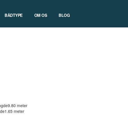
BÅDTYPE
OM OS
BLOG
gde
9.80 meter
de
1.65 meter