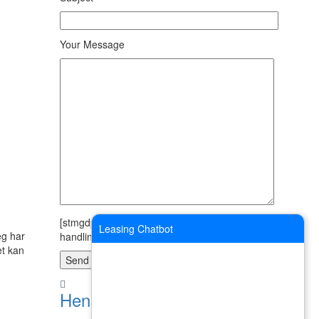
Your Message
[stmgdpr "I agree with storage and
Leasing Chatbot
eg har
handling of my data by this website."]
et kan
Henrik Bidstrup