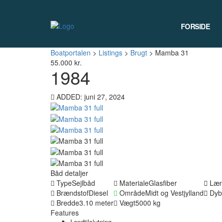
FORSIDE
Boatportalen
>
Listings
>
Brugt
>
Mamba 31
55.000 kr.
1984
ADDED: juni 27, 2024
Båd detaljer
Type
Sejlbåd
Materiale
Glasfiber
Læn
Brændstof
Diesel
Område
Midt og Vestjylland
Dyb
Bredde
3.10 meter
Vægt
5000 kg
Features
Landtilslutning