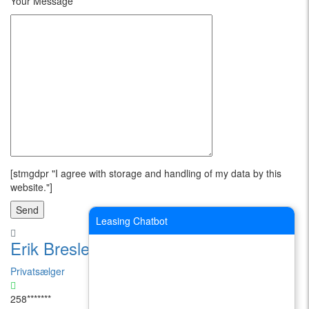
Your Message
[stmgdpr "I agree with storage and handling of my data by this
website."]
Leasing Chatbot
Erik Bresler
Privatsælger
258*******