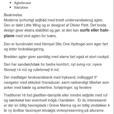
Agterbruser
Ildslukker
Beskrivelse
Moderne lynhurtigt sejlbåd med bredt undervandsskrog agter.
Den er døbt Little Wing og er designet af Olivier Petit. Det brede
design giver ekstra stabilitet og gør, at den kan
surfe eller halv-
med vind agten for tværs.
plane
Den er bundmalet med Hempel Silic One Hydrogel som øger fart
og letter forårsklargøring.
Bredden agter giver samtidig med større fart også et stort cockpit.
Den har
sandwichdæk for bedre komfort, nyt sving-ror, nyere
Storsejl 14 m2 og rulleforsejl 9 m2.
Der medfølger ferskvandstank med trykvand, indbygget 5"
navigator med ekkolod /transducer. samt nødvendigt tilbehør som
anker med kæde og ankerline, fortøjninger, og fendere
Traditionel 16 fod glasfiber-damjolle eller mindre sejljolle med ruf
og sænkekøl kan eventuelt indgå i handelen. Er du interesseret
er der en billig havneplads i Greve Marina og en billig vindsikker 4
år ny åndbar faconsyet letvægts vinterpresenning på allurame.