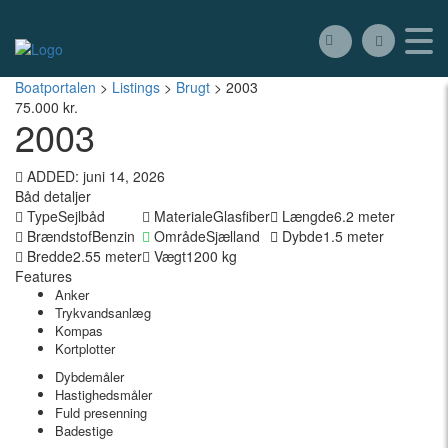
Boatportalen
>
Listings
>
Brugt
>
2003
75.000 kr.
2003
ADDED: juni 14, 2026
Båd detaljer
Type
Sejlbåd
Materiale
Glasfiber
Længde
6.2 meter
Brændstof
Benzin
Område
Sjælland
Dybde
1.5 meter
Bredde
2.55 meter
Vægt
1200 kg
Features
Anker
Trykvandsanlæg
Kompas
Kortplotter
Dybdemåler
Hastighedsmåler
Fuld presenning
Badestige