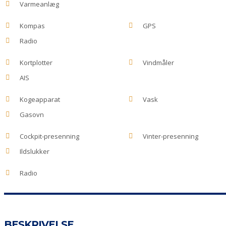
Varmeanlæg
Kompas
GPS
Radio
Kortplotter
Vindmåler
AIS
Kogeapparat
Vask
Gasovn
Cockpit-presenning
Vinter-presenning
Ildslukker
Radio
BESKRIVELSE