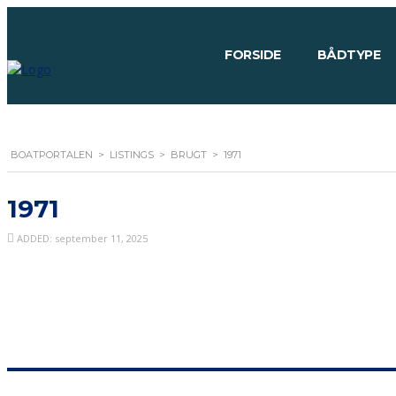
FORSIDE
BÅDTYPE
BOATPORTALEN
>
LISTINGS
>
BRUGT
>
1971
1971
ADDED: september 11, 2025