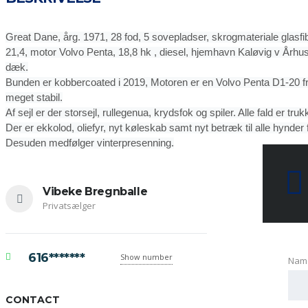
Great Dane, årg. 1971, 28 fod, 5 sovepladser, skrogmateriale glasf
21,4, motor Volvo Penta, 18,8 hk , diesel, hjemhavn Kaløvig v Århus
dæk.
Bunden er kobbercoated i 2019, Motoren er en Volvo Penta D1-20 fra
meget stabil.
Af sejl er der storsejl, rullegenua, krydsfok og spiler. Alle fald er tru
Der er ekkolod, oliefyr, nyt køleskab samt nyt betræk til alle hynder 
Desuden medfølger vinterpresenning.
Vibeke Bregnballe
Privatsælger
616*******
Show number
Nam
CONTACT