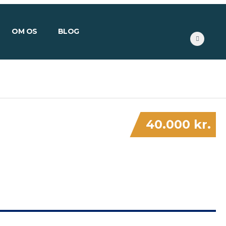
OM OS
BLOG
40.000 kr.