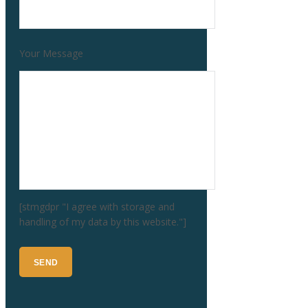
Your Message
[stmgdpr "I agree with storage and
handling of my data by this website."]