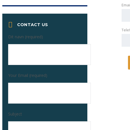
Emai
CONTACT US
Tele
Dit navn (required)
Your Email (required)
Subject