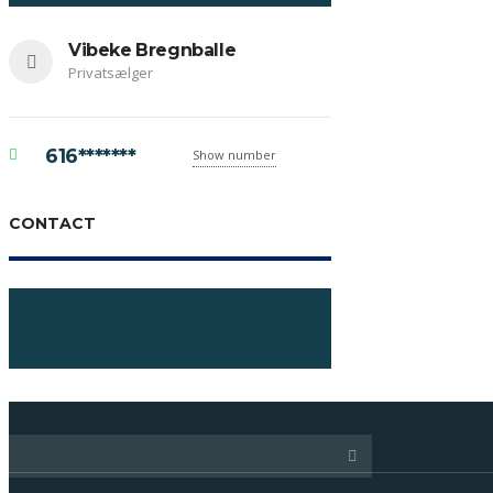
Vibeke Bregnballe
Privatsælger
616*******
Show number
CONTACT