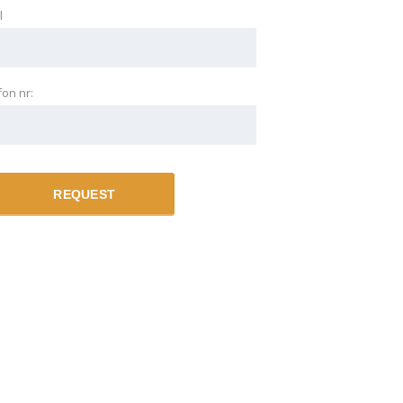
l
fon nr:
REQUEST